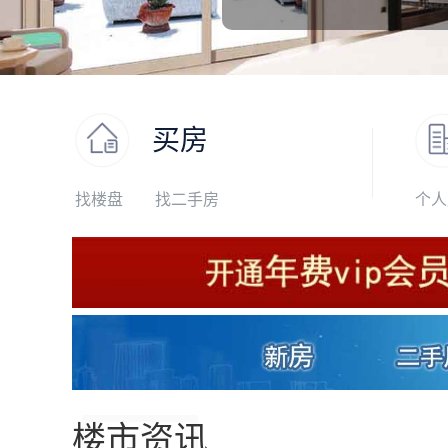
买房
找楼盘
找二手房
个人
楼市资讯