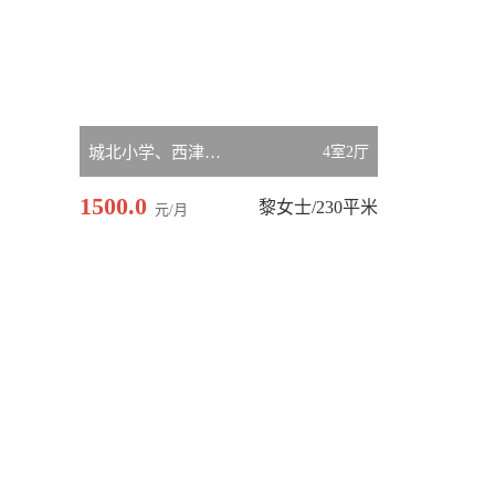
城北小学、西津办事处、碧桂源2期旁边
4室2厅
1500.0
黎女士/230平米
元/月