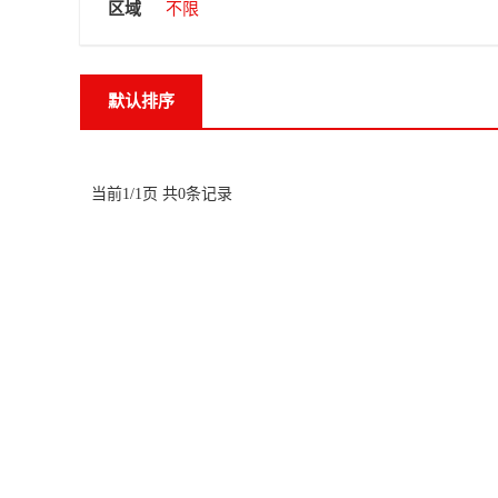
区域
不限
默认排序
当前1/1页 共0条记录