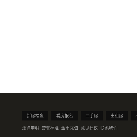
新房楼盘
看房报名
二手房
出租房
法律申明
套餐标准
金币充值
意见建议
联系我们