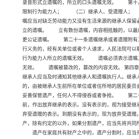
录音形式立遗嘱的，所立的口头遗嘱无效。 第十
限制行为能力人； （二）继承人、受遗赠人；
嘱应当对缺乏劳动能力又没有生活来源的继承人保
立的遗嘱。 立有数份遗嘱，内容相抵触的，以最
更公证遗嘱。 第二十一条遗嘱继承或者遗赠附有
行义务的，经有关单位或者个人请求，人民法院可
行为能力人所立的遗嘱无效。 遗嘱必须表示遗嘱
无效。 遗嘱被篡改的，篡改的内容无效。 第四章
继承人应当及时通知其他继承人和遗嘱执行人。继承
的，由被继承人生前所在单位或者住所地的居民委
妥善保管遗产，任何人不得侵吞或者争抢。 第二
前，作出放弃继承的表示。没有表示的，视为接受
弃受遗赠的表示。到期没有表示的，现为放弃受遗
产，除有约定的以外，如果分割遗产，应当先将共同
遗产在家庭共有财产之中的，遗产分割时，应当先