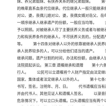
妹、养兄弟姐妹、有扶养关系的继兄弟姐妹。 第
的晚辈直系血亲代位继承。代位继承人一般只能继
对公、婆，丧偶儿媳对公、婆，丧偶女婿对岳父、
一顺序继承人继承遗产的份额，一般应当均等。 
予以照顾。对被继承人尽了主要抚养义务或者与被
力和有抚养条件的继承人，不尽抚养义务的，分配
等。 第十四条对继承人以外的依靠被继承人抚养
承人抚养较多的人，可以分给他们适当的遗产。 
继承问题，遗产分割的时间，办法和份额，由继承人
法院提起诉讼。 第三章 遗嘱继承和遗赠 第十六
行人。 公民可以立遗嘱将个人财产指定由法定继
国家、集体或者法定继承人以外的人。 第十七条
书写，签名，注明年、月、日。 代书遗嘱应当有
并由代书人、其他见证人和遗嘱人签名。 以录音
危急情况下，可以立口头遗嘱。口头遗嘱应当有两个