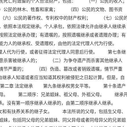
民死亡时遗留的个人合法财产，包括： （一）公民的收入；
公民的林木、牲畜和家禽； （四）公民的文物、图书资
（六）公民的著作权、专利权中的财产权利； （七）公民
，依照本法规定继承。个人承包，依照法律允许由继承人继续承
按照法定继承办理；有遗嘱的，按照遗嘱继承或者遗赠办理；有
为能力人的继承权、受遗赠权，由他的法定代理人代为行使。
代理人代为行使，或者征得法定代理人同意后行使。 第七条继
意杀害被继承人的； （二）为争夺遗产而杀害其他继承人
情节严重的； （四）伪造、篡改或者销毁遗嘱，情节严重
自继承人知道或者应当知道其权利被侵犯之日起计算。但是，自
 第二章 法定继承 第九条继承权男女平等。 第十条遗产
父母。 第二顺序：兄弟姐妹、祖父母、外祖父母。 继承
继承。没有第一顺序继承人继承的，由第二顺序继承人继承。
子女和有扶养关系的继子女。 本法所说的父母，包括生父母、
姐妹，包括同父母的兄弟姐妹、同父异母或者同母异父的兄弟姐