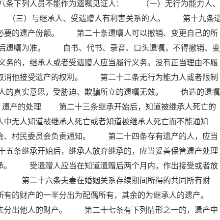
八条下列人员不能作为遗嘱见证人： （一）无行为能力人、
 （三）与继承人、受遗赠人有利害关系的人。 第十九条
留必要的遗产份额。 第二十条遗嘱人可以撤销、变更自己的所
后遗嘱为准。 自书、代书、录音、口头遗嘱，不得撤销、变
义务的，继承人或者受遗赠人应当履行义务。没有正当理由不履
以取消他接受遗产的权利。 第二十二条无行为能力人或者限制
人的真实意思，受胁迫、欺骗所立的遗嘱无效。 伪造的遗嘱
 遗产的处理 第二十三条继承开始后，知道被继承人死亡的
人中无人知道被继承人死亡或者知道被继承人死亡而不能通知
员会、村民委员会负责通知。 第二十四条存有遗产的人，应当
十五条继承开始后，继承人放弃继承的，应当妥善保管遗产处理
继承。 受遗赠人应当在知道遗赠后两个月内，作出接受或者放
赠。 第二十六条夫妻在婚姻关系存续期间所得的共同所有财
所有的财产的一半分出为配偶所有，其余的为继承人的遗产。
分出他人的财产。 第二十七条有下列情形之一的，遗产中