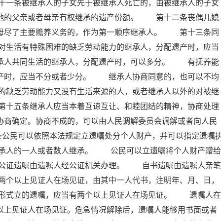
十一条被继承人的子女先于被继承人死亡的，由被继承人的子女
承他的父亲或者母亲有权继承的遗产份额。 第十二条丧偶儿媳
岳母尽了主要赡养义务的，作为第一顺序继承人。 第十三条同
对生活有特殊困难的缺乏劳动能力的继承人，分配遗产时，应当
继承人共同生活的继承人，分配遗产时，可以多分。 有抚养能
遗产时，应当不分或者少分。 继承人协商同意的，也可以不均
的缺乏劳动能力又没有生活来源的人，或者继承人以外的对被继
第十五条继承人应当本着互谅互让、和睦团结的精神，协商处理
协商确定。协商不成的，可以由人民调解委员会调解或者向人民
条公民可以依照本法规定立遗嘱处分个人财产，并可以指定遗嘱
承人的一人或者数人继承。 公民可以立遗嘱将个人财产赠给
公证遗嘱由遗嘱人经公证机关办理。 自书遗嘱由遗嘱人亲笔
两个以上见证人在场见证，由其中一人代书，注明年、月、日，
形式立的遗嘱，应当有两个以上见证人在场见证。 遗嘱人在
以上见证人在场见证。危急情况解除后，遗嘱人能够用书面或者