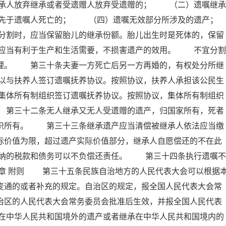
承人放弃继承或者受遗赠人放弃受遗赠的； （二）遗嘱继承
先于遗嘱人死亡的； （四）遗嘱无效部分所涉及的遗产；
时，应当保留胎儿的继承份额。胎儿出生时是死体的，保留
应当有利于生产和生活需要，不损害遗产的效用。 不宜分割
处理。 第三十条夫妻一方死亡后另一方再婚的，有权处分所继
以与扶养人签订遗嘱抚养协议。按照协议，扶养人承担该公民生
集体所有制组织签订遗嘱抚养协议。按照协议，集体所有制组织
 第三十二条无人继承又无人受遗赠的遗产，归国家所有，死者
组织所有。 第三十三条继承遗产应当清偿被继承人依法应当缴
际价值为限，超过遗产实际价值部分，继承人自愿偿还的不在此
纳的税款和债务可以不负偿还责任。 第三十四条执行遗嘱不
五章 附则 第三十五条民族自治地方的人民代表大会可以根据
变通的或者补充的规定。自治区的规定，报全国人民代表大会常
治区的人民代表大会常务委员会批准后生效，并报全国人民代表
在中华人民共和国境外的遗产或者继承在中华人民共和国境内的